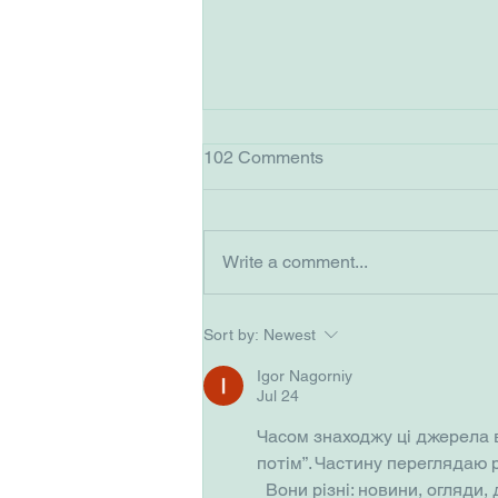
102 Comments
Write a comment...
Veterinary Heritage
Sort by:
Newest
December 2025
Igor Nagorniy
Jul 24
Часом знаходжу ці джерела ви
потім”. Частину переглядаю 
  Вони різні: новини, огляди,