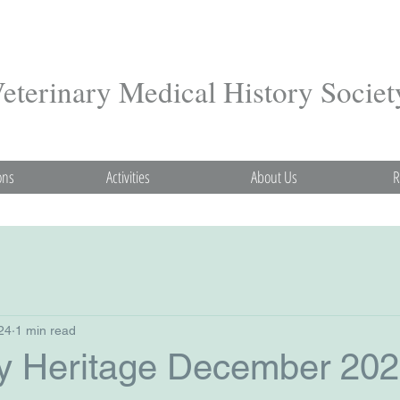
terinary Medical History Societ
ons
Activities
About Us
R
24
1 min read
ry Heritage December 20