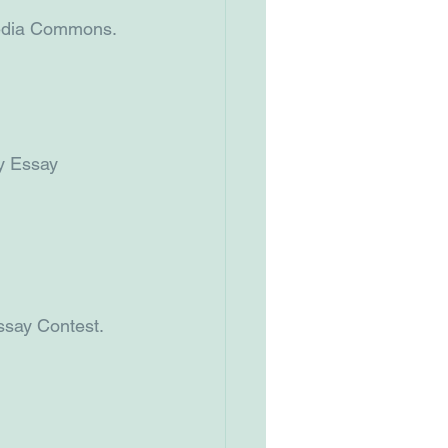
imedia Commons.
ry Essay 
Essay Contest.