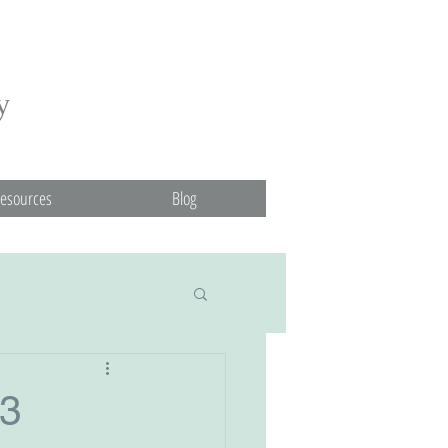
y
esources
Blog
23