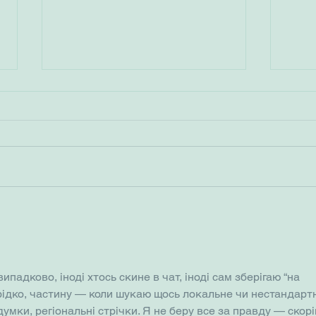
Veterinary Heritage July 2025
2025
Cont
падково, іноді хтось скине в чат, іноді сам зберігаю “на 
рідко, частину — коли шукаю щось локальне чи нестандартн
 думки, регіональні стрічки. Я не беру все за правду — скорі