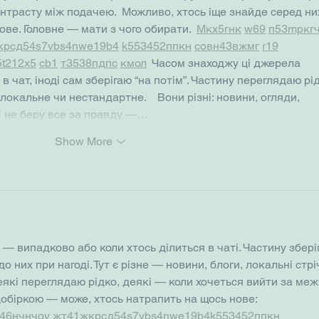
нтрасту між подачею.  Можливо, хтось іще знайде серед ни
ве. Головне — мати з чого обирати.  
М
к
х
5
г
нк
w69
п
53
mp
кг
кр
сд
54
s7
vb
s4
nw
e19
b4
k55
34
52
пп
кн
с
о
вн
43
вж
мг
r19
5
t21
2x5
cb1
т
35
38
пд
пс
км
ол
  Часом знаходжу ці джерела 
в чат, іноді сам зберігаю “на потім”. Частину переглядаю рід
кальне чи нестандартне.    Вони різні: новини, огляди, 
 Я не беру все за правду —…
Show More
 — випадково або коли хтось ділиться в чаті. Частину збері
о них при нагоді. Тут є різне — новини, блоги, локальні стрі
еякі переглядаю рідко, деякі — коли хочеться вийти за межі
обіркою — може, хтось натрапить на щось нове:  
46
н
чн
чо
у
жт
41
ж
кр
сд
54
s7
vb
s4
nw
e19
b4
k55
34
52
пп
кн