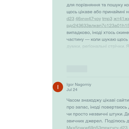
для порівняння та пошуку ко
щось цікаве або принаймні но
d23
46
н
чн
47
чо
у
tmp3
жт
41
ж
рд
r24
36
33
вл
кв
n7
c123
a01
h1
випадково, іноді хтось скине 
частину — коли шукаю щось ло
думки, регіональні стрічки.
Like
Igor Nagorniy
Jul 24
Часом знаходжу цікаві сайти
про запас, іноді повертаюсь д
чи просто незвичні штуки. Д
звичних джерел.  Поділюсь д
М
к
х
5
г
нк
w69
п
53
mp
кг
чг
ч
d23