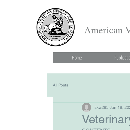
American Ve
Home
Publicati
All Posts
skw285
Jan 18, 20
Veterina