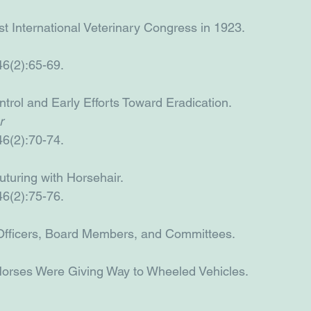
st International Veterinary Congress in 1923.
46(2):65-69.
trol and Early Efforts Toward Eradication.
r
46(2):70-74.
turing with Horsehair.
46(2):75-76.
ficers, Board Members, and Committees.
Horses Were Giving Way to Wheeled Vehicles.