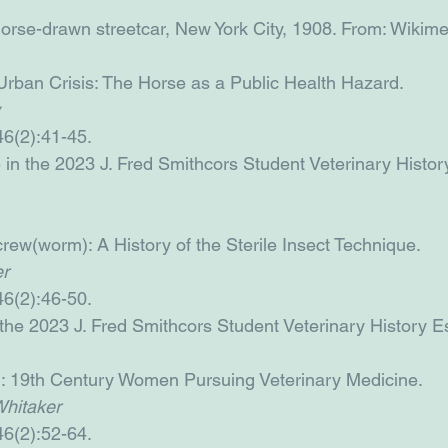
 Horse-drawn streetcar, New York City, 1908. From: Wik
rban Crisis: The Horse as a Public Health Hazard.
46(2):41-45.
ize in the 2023 J. Fred Smithcors Student Veterinary Histo
rew(worm): A History of the Sterile Insect Technique.
r
46(2):46-50.
ze in the 2023 J. Fred Smithcors Student Veterinary History 
 19th Century Women Pursuing Veterinary Medicine.
hitaker
46(2):52-64.